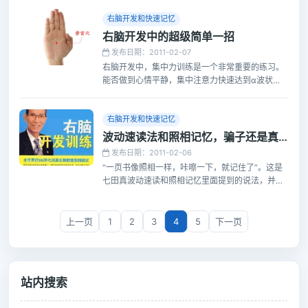
现开发右脑的目的。
右脑开发和快速记忆
右脑开发中的超级简单一招
发布日期：2011-02-07
右脑开发中，集中力训练是一个非常重要的练习。
能否做到心情平静，集中注意力快速达到α波状
态，从而有效屏蔽左脑的运行，是至关重要的一
环。而恰恰是这最重要的一环，很多练习右脑的朋
友都忽略了，导致右脑训练停滞不前。
右脑开发和快速记忆
波动速读法和照相记忆，骗子还是真的
发布日期：2011-02-06
“一页书像照相一样，咔嚓一下，就记住了”。这是
七田真波动速读和照相记忆里面提到的说法，并且
在训练书中提到了相对详细的训练方法。于是，很
多人趋之若鹜的开始练习，以期获得这样的超能
力。是啊，有了这样的能力，谁还怕目前这种应试
上一页
1
2
3
4
5
下一页
教育呢？
站内搜索