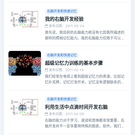
的答案。虽然大脑密码训练并不完全就是右脑开发
训练，但是也有右脑开发的内容。所以就大脑密码
右脑开发和快速记忆
的培训经验看，右脑开发和年龄还是有很大关系
我的右脑开发经验
的。
发布日期：2011-05-24
首先说，我目前的右脑能力绝没有七田真所描述的
那样的照相记忆能力。我的右脑能力仅限于可以通
过图像思维问题，或者在阅读之后通过文字形象来
调用所需要记忆的部分。所以右脑能力比我强的朋
友可以就此打住了，或者当做班门弄斧的笑料。
右脑开发和快速记忆
超级记忆力训练的基本步骤
发布日期：2011-02-14
我们经常在电视上看到超级记忆力的表演，比如记
忆扑克牌，记忆灯泡开关，记忆没有逻辑联系的词
组，等等。拥有强大的记忆力是很对人梦寐以求
的，目前也有很多关于记忆法的训练课程。其实超
级记忆力的培养并不是那么神秘，一般都是下面这
右脑开发和快速记忆
些步骤：
利用生活中点滴时间开发右脑
发布日期：2011-02-09
右脑的能力对于学习，速读和思维都非常重要，右
脑开发并不一定非要用特殊的图表，软件。我们在
平常不经意间也可以做到锻炼右脑，久而久之，实