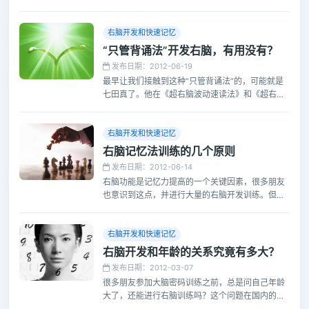
看完了，而且把方法都学会了。我对于这个方面的
东西都非常感兴趣，就让他告诉我怎么做。不过我
听了不到一分钟就明白了。又是那些记忆术。
右脑开发和快速记忆
“只管背诵法”开发右脑，有用没有？
发布日期：2012-06-19
最早让我们接触到这种“只管背诵法”的，可能就是
七田真了。他在《超右脑波动速读法》和《超右脑
照相记忆法》中，分别提到了”虚空藏求闻持法“以
及”素读“法开发右脑。其原理是一个，就是一段文
本不管意义只管背诵，念诵，就可以开发高效的右
右脑开发和快速记忆
脑记忆回路，七田真起了个很雷人的名字”开通宇宙
右脑记忆法训练的几个原则
回路“。
发布日期：2012-06-14
右脑功能是记忆力提高的一个关键因素，很多朋友
也意识到这点，并进行大量的右脑开发训练。但是
有些朋友训练后的效果并不是很好。这里提供几个
右脑开发的原则，也可以说是注意点，无论是是做
黄卡，还是1000图，都是通用的。看看你注意到没
右脑开发和快速记忆
有。
右脑开发和年龄的关系究竟有多大？
发布日期：2012-03-07
很多朋友参加大脑密码训练之前，总是问自己年龄
大了，还能进行右脑训练吗？这个问题在国内的一
些相关著作或者培训课程中，并没有一个非常明确