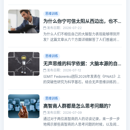
常人却把这种高效的思维模式浪费了，用它来内
耗。慧觉思维就是把这个默认模式网络加以利用的
操作方法。
思维训练
为什么你宁可信太阳从西边出，也不信自己能变聪明？
发布日期：2026-07-22
为什么人们不相信自己的大脑智力表现能够得到开
发？这篇文章从六个方面详细解答了人们普遍对这
方面的能力训练有疑虑甚至抵触的原因。探讨了真
正的能够让大脑的思维能力得到开发的正确路径。
思维训练
无声思维的科学依据：大脑本源的自动思维与思维效率
发布日期：2026-07-12
以MIT Fedorenko团队2026年发表在《PNAS》上
的突破性研究为科学基石，结合无声思维训练的理
论与实践，系统阐述大脑如何在不依赖自然语言的
情况下进行本源的自动思维，以及这种思维模式如
何显著提升思维效率。
思维训练
高智商人群都是怎么思考问题的？
发布日期：2026-07-09
通过对于两位高智商的人的访谈记录，来一步一步
地揭示那些高智商的人思考问题的时候，以及阅读
和记忆的时候，脑内的世界是如何进行思考的。