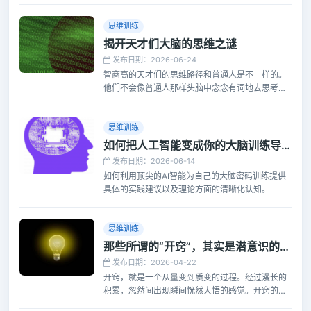
思维训练
揭开天才们大脑的思维之谜
发布日期：2026-06-24
智商高的天才们的思维路径和普通人是不一样的。
他们不会像普通人那样头脑中念念有词地去思考，
反而是利用大脑中非常清晰的发音之前的想法在进
行思维，并且他们很懂得利用大脑的自发思考，所
以灵感不断。
思维训练
如何把人工智能变成你的大脑训练导师
发布日期：2026-06-14
如何利用顶尖的AI智能为自己的大脑密码训练提供
具体的实践建议以及理论方面的清晰化认知。
思维训练
那些所谓的“开窍”，其实是潜意识的集体突围
发布日期：2026-04-22
开窍，就是一个从量变到质变的过程。经过漫长的
积累，忽然间出现瞬间恍然大悟的感觉。开窍的过
程，并不依赖大脑的线性抽象思维。