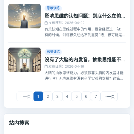
思维训练
影响思维的认知问题：到底什么在偷走了思维效率？
发布日期：2026-04-22
有关认知在思维过程中的作用，我曾经提过一句：
有的时候，训练很久也达不到慧觉E级，很可能是认
知方面的原因，而不是努力不够。还有，我们曾经
一再强调“悟”在训练中的作用，而悟的主要内容，
就是在认知方面。认知的改变，往往就是“一念天，
思维训练
一念地”。
没有了大脑的内发音，抽象思维能不能进行？
发布日期：2026-04-16
大脑的抽象思维能力，必须依靠头脑的内发音才能
进行吗？无声思维有没有科学实验的支撑？这篇文
章为您解开这些疑问。
上一页
1
2
3
4
5
6
7
下一页
站内搜索