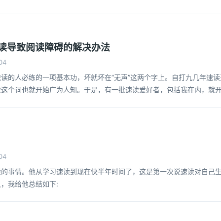
本书就再也阅读不下去了。
读导致阅读障碍的解决办法
04
读的人必练的一项基本功，坏就坏在“无声”这两个字上。自打九几年速读
读这个词也就开始广为人知。于是，有一批速读爱好者，包括我在内，就
抑制脑内发音”。现在当然知道这种方法是错误的，但是当时还乐此不疲。
04
读的事情。他从学习速读到现在快半年时间了，这是第一次说速读对自己
，我给他总结如下: