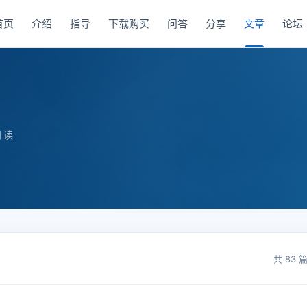
首页
介绍
指导
下载购买
问答
分享
文章
论坛
阅读
共 83 