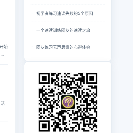
初学者练习速读失败的5个原因
一个速读训练网友的速读之旅
开始
网友练习无声思维的心得体会
开始
生活