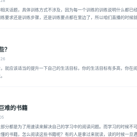
28
的相关话题，具体训练方式不涉及，因为每一个训练的训练说明什么都已
训练要求还是训练步骤，还是训练要点都在里边了，所以咱们直播的时候
们只是说一下总体的宗旨和原则。
些？
26
后，就应该适当的提升一下自己的生活目标，你的生活目标有多高，你在
大。
巨难的书籍
05
大部分都是为了用速读来解决自己的学习中的阅读问题。而学习的时候不
难懂的书籍，怎么阅读这些书籍呢？有的人是拿过来就读，读的时候一旦