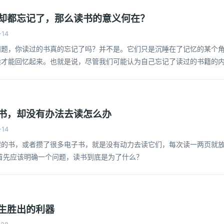
却都忘记了，那么读书的意义何在？
14
问题，你读过的书真的忘记了吗？并不是。它们只是沉睡在了记忆的某个
候才能回忆起来。也就是说，尽管我们可能认为自己忘记了读过的书籍的
并没有完全消失，它们被储存在我们的潜意识中，等待合适的时刻被唤醒
书，却没有办法去读怎么办
14
架的书，或者攒了很多电子书，就是没有动力去读它们，每次读一两页就
首先应该明确一个问题，读书到底是为了什么？
生胜出的利器