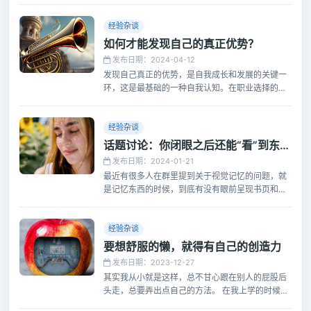
指之力，便能完全掌控我们。我们无法违逆自己的
潜意识，任何与之对抗的尝试，最终只会导致自身
经验杂谈
的崩溃。
如何才能发现自己的真正优势？
发布日期：2024-04-12
发现自己真正的优势，是自我成长和发展的关键一
环，这是最基础的一种自我认知。在职业选择的时
候，甚至在高考完报志愿的时候，如果没有清醒的
自我优势的认知，影响的可能是自己随后十几年甚
至几十年的事业发展。
经验杂谈
话题讨论：你闭眼之后还能“看”到东西吗？
发布日期：2024-01-21
最近有很多人在群里提到关于视觉记忆的问题，就
是记忆东西的时候，到底有没有眼前呈现书页和文
字来帮助记忆的可能？那首先得解答一下下面的问
题：
经验杂谈
要想舒服的懒，就得有自己的创造力
发布日期：2023-12-27
其实我从小就是这样，总不甘心跟在别人的屁股后
头走，总要弄出点自己的方法。 在我上学的时候，
我平时并不怎么学习，但是也并不为期末考试发