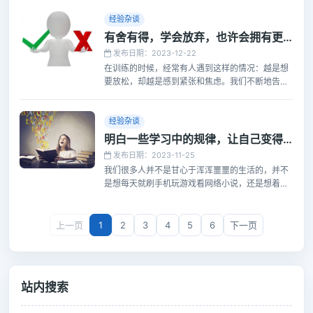
愁，还总是获得奖学金。这是因为我在面对一大堆
复习资料的时候，总是能够找到自己的方法把它们
经验杂谈
复习完。
有舍有得，学会放弃，也许会拥有更多的可能
发布日期：2023-12-22
在训练的时候，经常有人遇到这样的情况：越是想
要放松，却越是感到紧张和焦虑。我们不断地告诉
自己要放松，但身体和心灵却似乎不受控制，无法
达到预期的放松状态。然而，当我们放弃对放松的
追求，不再刻意地去追求它时，反而能够自然而然
经验杂谈
地放松下来。
明白一些学习中的规律，让自己变得有耐心
发布日期：2023-11-25
我们很多人并不是甘心于浑浑噩噩的生活的，并不
是想每天就刷手机玩游戏看网络小说，还是想着做
一点事情的，比如学习一些新的知识，掌握一门能
够安身立业的技能，也曾给自己定过很详细的计
划。
上一页
1
2
3
4
5
6
下一页
站内搜索