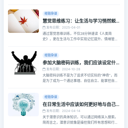
公、突破出身限制的最强武器，它能赋予你判断
力、选择权和尊严。在信息爆炸的时代，学习不仅
是为了工作，更是为了构建精神免疫力，避免被情
经验杂谈
绪和虚假信息操控。终身学习是成本最低、回报最
慧觉思维练习：让生活与学习悄然蜕变
高的自我投资，也是应对不确定未来的唯一
发布日期：2025-04-01
通过慧觉思维训练，不仅28分钟速读《人类简
史》，更在生活与工作中实现记忆提升、情绪管
理、创造力增强的神奇经历。揭示了放松注意力、
利用碎片时间、接受状态波动等三大训练心得，证
明了慧觉思维不是速成魔法，而是提升生活质量、
经验杂谈
实现自我掌控的有效途径
参加大脑密码训练，我们应该设定什么样的目标？
发布日期：2024-10-28
大脑密码训练不是为了追求不切实际的“神奇”，而
是为了成为一个通达事理、自信自立、能掌控自己
命运的强者
经验杂谈
在日常生活中应该如何更好地与自己的潜意识互动？
发布日期：2024-04-14
关于潜意识的具体知识，可以通过网络深入搜索。
简而言之，潜意识就像是操控我们所有思想和行动
的幕后主宰。这位主宰的力量无比强大，仅凭其一