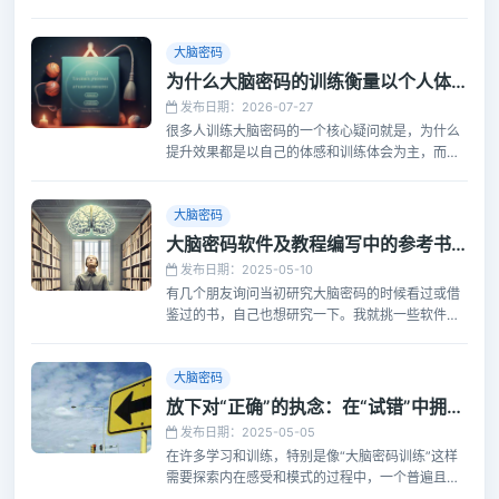
常见误解。
大脑密码
为什么大脑密码的训练衡量以个人体感为主，而很少有具体数据？
发布日期：2026-07-27
很多人训练大脑密码的一个核心疑问就是，为什么
提升效果都是以自己的体感和训练体会为主，而很
少有核心数据的反馈？这篇文章就介绍了为什么体
感才是大脑密码训练中的唯一王道。
大脑密码
大脑密码软件及教程编写中的参考书籍
发布日期：2025-05-10
有几个朋友询问当初研究大脑密码的时候看过或借
鉴过的书，自己也想研究一下。我就挑一些软件及
课程编写之初以及以往升级的过程中参考的一些用
处比较大的书籍列出来，有愿意致力于此的可以看
看。
大脑密码
放下对“正确”的执念：在“试错”中拥抱成长的智慧
发布日期：2025-05-05
在许多学习和训练，特别是像“大脑密码训练”这样
需要探索内在感受和模式的过程中，一个普遍且常
常被忽视的障碍，是很多人内心深处对于“犯错”的