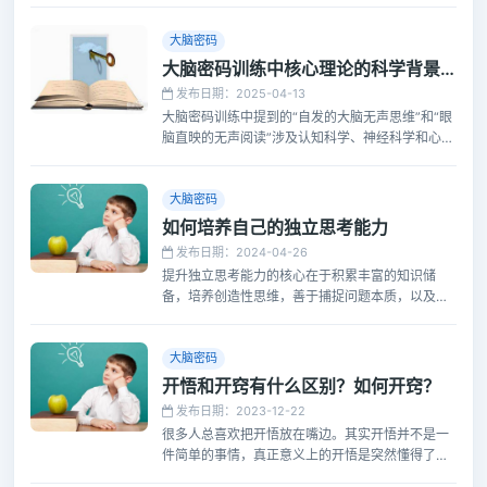
恐惧和对“一次性做对”的执念。他们往往希望从一
开始就完全理解、精准执行，认为只有这样才是最
大脑密码
高效、最正确的路径。然而，这种心态恰恰可能将
大脑密码训练中核心理论的科学背景及出处
我们引入歧途。
发布日期：2025-04-13
大脑密码训练中提到的“自发的大脑无声思维”和“眼
脑直映的无声阅读”涉及认知科学、神经科学和心理
学的一些研究领域。“意义记忆理论”和“机械记忆理
论”涉及记忆和阅读领域的特定训练方法，与某些认
知科学和神经科学的原理相关，详述如下
大脑密码
如何培养自己的独立思考能力
发布日期：2024-04-26
提升独立思考能力的核心在于积累丰富的知识储
备，培养创造性思维，善于捕捉问题本质，以及防
范“沉锚效应”等认知偏误的影响。只有这样，我们
才能在网络信息洪流中保持清醒，做出理性、客观
的判断。
大脑密码
开悟和开窍有什么区别？如何开窍？
发布日期：2023-12-22
很多人总喜欢把开悟放在嘴边。其实开悟并不是一
件简单的事情，真正意义上的开悟是突然懂得了人
生和天地的至理，整个人活的通透。很多修行的人