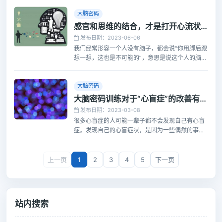
修行一辈子也开不了悟。 而开窍不一样，也可以说
是一种小规模的开悟。它通常是指的一种能力上的
大脑密码
或者人生态度上的瞬间领悟。
感官和思维的结合，才是打开心流状态的关键
发布日期：2023-06-06
我们经常形容一个人没有脑子，都会说“你用脚后跟
想一想，这也是不可能的”，意思是说这个人的脑子
就像脚后跟一样，什么思维都没有。但是，其实脚
后跟也是可以诱发灵感的。
大脑密码
大脑密码训练对于“心盲症”的改善有没有作用？
发布日期：2023-03-08
很多心盲症的人可能一辈子都不会发现自己有心盲
症。发现自己的心盲症状，是因为一些偶然的事
情，比如高中做几何题的时候发现无论如何也想象
不出空间立体的图像；再比如十分严重的脸盲和路
痴，等等。
上一页
1
2
3
4
5
下一页
站内搜索