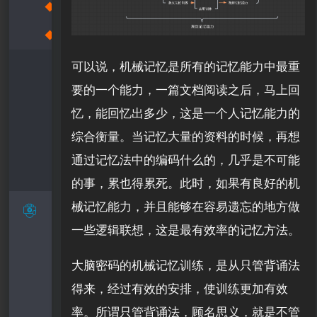
◆
各种记忆方法的综合运用
◆
记忆软件的训练
●
可以说，机械记忆是所有的记忆能力中最重
要的一个能力，一篇文档阅读之后，马上回
记忆
●
忆，能回忆出多少，这是一个人记忆能力的
训练
瞬间
●
综合衡量。当记忆大量的资料的时候，再想
计划
记忆
机械
●
通过记忆法中的编码什么的，几乎是不可能
安排
训练
记忆
意义
●
的事，累也得累死。此时，如果有良好的机
训练
记忆
综合
械记忆能力，并且能够在容易遗忘的地方做
一些逻辑联想，这是最有效率的记忆方法。
训练
文本
记忆
大脑密码的机械记忆训练，是从只管背诵法
得来，经过有效的安排，使训练更加有效
训练
率。所谓只管背诵法，顾名思义，就是不管